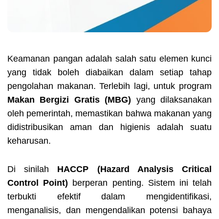
Keamanan pangan adalah salah satu elemen kunci
yang tidak boleh diabaikan dalam setiap tahap
pengolahan makanan. Terlebih lagi, untuk program
Makan Bergizi Gratis (MBG)
yang dilaksanakan
oleh pemerintah, memastikan bahwa makanan yang
didistribusikan aman dan higienis adalah suatu
keharusan.
Di sinilah
HACCP (Hazard Analysis Critical
Control Point)
berperan penting. Sistem ini telah
terbukti efektif dalam mengidentifikasi,
menganalisis, dan mengendalikan potensi bahaya