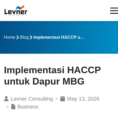
Home
Blog
Implementasi HACCP untuk Dapur MBG
Implementasi HACCP
untuk Dapur MBG
Levner Consulting
May 13, 2026
Business