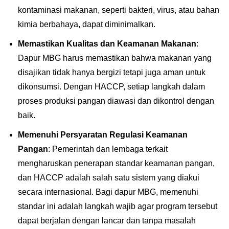
kontaminasi makanan, seperti bakteri, virus, atau bahan
kimia berbahaya, dapat diminimalkan.
Memastikan Kualitas dan Keamanan Makanan
:
Dapur MBG harus memastikan bahwa makanan yang
disajikan tidak hanya bergizi tetapi juga aman untuk
dikonsumsi. Dengan HACCP, setiap langkah dalam
proses produksi pangan diawasi dan dikontrol dengan
baik.
Memenuhi Persyaratan Regulasi Keamanan
Pangan
: Pemerintah dan lembaga terkait
mengharuskan penerapan standar keamanan pangan,
dan HACCP adalah salah satu sistem yang diakui
secara internasional. Bagi dapur MBG, memenuhi
standar ini adalah langkah wajib agar program tersebut
dapat berjalan dengan lancar dan tanpa masalah