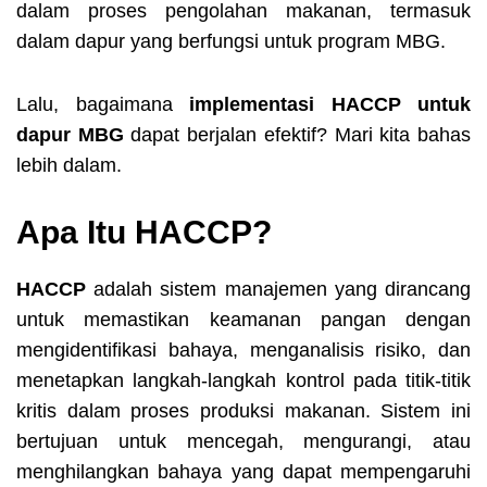
dalam proses pengolahan makanan, termasuk
dalam dapur yang berfungsi untuk program MBG.
Lalu, bagaimana
implementasi HACCP untuk
dapur MBG
dapat berjalan efektif? Mari kita bahas
lebih dalam.
Apa Itu HACCP?
HACCP
adalah sistem manajemen yang dirancang
untuk memastikan keamanan pangan dengan
mengidentifikasi bahaya, menganalisis risiko, dan
menetapkan langkah-langkah kontrol pada titik-titik
kritis dalam proses produksi makanan. Sistem ini
bertujuan untuk mencegah, mengurangi, atau
menghilangkan bahaya yang dapat mempengaruhi