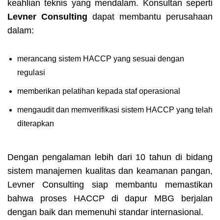
keahlian teknis yang mendalam. Konsultan seperti
Levner Consulting
dapat membantu perusahaan
dalam:
merancang sistem HACCP yang sesuai dengan
regulasi
memberikan pelatihan kepada staf operasional
mengaudit dan memverifikasi sistem HACCP yang telah
diterapkan
Dengan pengalaman lebih dari 10 tahun di bidang
sistem manajemen kualitas dan keamanan pangan,
Levner Consulting siap membantu memastikan
bahwa proses HACCP di dapur MBG berjalan
dengan baik dan memenuhi standar internasional.