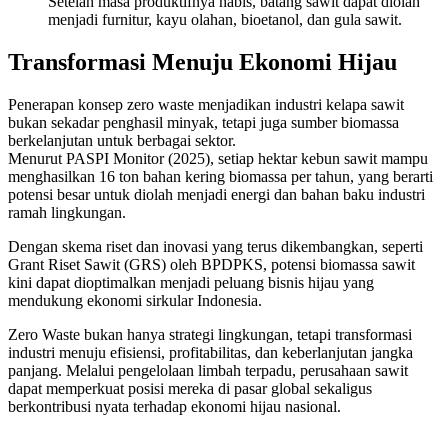
Setelah masa produktifnya habis, batang sawit dapat diolah
menjadi furnitur, kayu olahan, bioetanol, dan gula sawit.
Transformasi Menuju Ekonomi Hijau
Penerapan konsep zero waste menjadikan industri kelapa sawit
bukan sekadar penghasil minyak, tetapi juga sumber biomassa
berkelanjutan untuk berbagai sektor.
Menurut PASPI Monitor (2025), setiap hektar kebun sawit mampu
menghasilkan 16 ton bahan kering biomassa per tahun, yang berarti
potensi besar untuk diolah menjadi energi dan bahan baku industri
ramah lingkungan.
Dengan skema riset dan inovasi yang terus dikembangkan, seperti
Grant Riset Sawit (GRS) oleh BPDPKS, potensi biomassa sawit
kini dapat dioptimalkan menjadi peluang bisnis hijau yang
mendukung ekonomi sirkular Indonesia.
Zero Waste bukan hanya strategi lingkungan, tetapi transformasi
industri menuju efisiensi, profitabilitas, dan keberlanjutan jangka
panjang. Melalui pengelolaan limbah terpadu, perusahaan sawit
dapat memperkuat posisi mereka di pasar global sekaligus
berkontribusi nyata terhadap ekonomi hijau nasional.