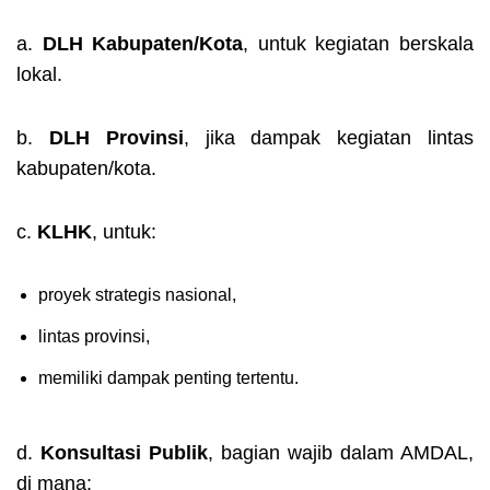
a.
DLH Kabupaten/Kota
, u
ntuk kegiatan berskala
lokal.
b.
DLH Provinsi
, j
ika dampak kegiatan lintas
kabupaten/kota.
c.
KLHK
, u
ntuk:
proyek strategis nasional,
lintas provinsi,
memiliki dampak penting tertentu.
d.
Konsultasi Publik
, b
agian wajib dalam AMDAL,
di mana: