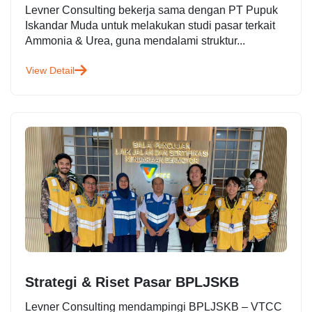
Levner Consulting bekerja sama dengan PT Pupuk
Iskandar Muda untuk melakukan studi pasar terkait
Ammonia & Urea, guna mendalami struktur...
View Detail
Strategi & Riset Pasar​ BPLJSKB
Levner Consulting mendampingi BPLJSKB – VTCC