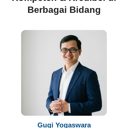
Berbagai Bidang
Gugi Yogaswara