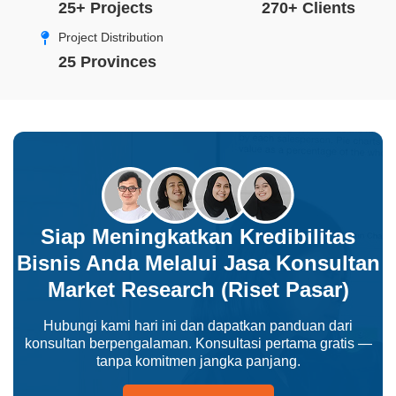
25+ Projects
270+ Clients
Project Distribution
25 Provinces
Siap Meningkatkan Kredibilitas
Bisnis Anda Melalui Jasa Konsultan
Market Research (Riset Pasar)
Hubungi kami hari ini dan dapatkan panduan dari
konsultan berpengalaman. Konsultasi pertama gratis —
tanpa komitmen jangka panjang.