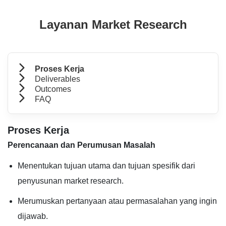
Layanan Market Research
Proses Kerja
Deliverables
Outcomes
FAQ
Proses Kerja
Perencanaan dan Perumusan Masalah
Menentukan tujuan utama dan tujuan spesifik dari
penyusunan market research.
Merumuskan pertanyaan atau permasalahan yang ingin
dijawab.