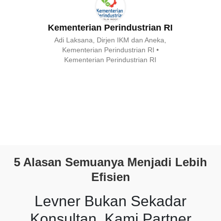
Kementerian Perindustrian RI
Adi Laksana, Dirjen IKM dan Aneka,
Kementerian Perindustrian RI •
PT
Kementerian Perindustrian RI
She
K
5 Alasan Semuanya Menjadi Lebih
Efisien
Levner Bukan Sekadar
Konsultan. Kami Partner