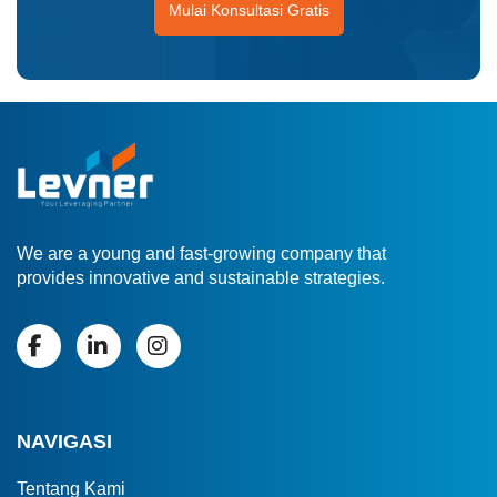
Mulai Konsultasi Gratis
We are a young and fast-growing company that
provides innovative and sustainable strategies.
NAVIGASI
Tentang Kami