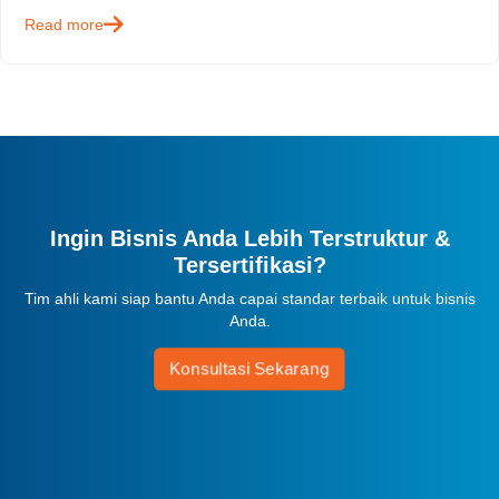
sektor seperti manufaktur, konstruksi, energi,
Read more
pertambangan, hingga migas memiliki…
Ingin Bisnis Anda Lebih Terstruktur &
Tersertifikasi?
Tim ahli kami siap bantu Anda capai standar terbaik untuk bisnis
Anda.
Konsultasi Sekarang