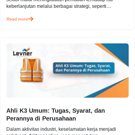
keberlanjutan melalui berbagai strategi, seperti
pengurangan emisi karbon, efisiensi energi, dan
Read more
pengelolaan…
Ahli K3 Umum: Tugas, Syarat, dan
Perannya di Perusahaan
Dalam aktivitas industri, keselamatan kerja menjadi