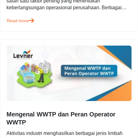
salah satu faktor penting yang menentukan
keberlangsungan operasional perusahaan. Berbagai
sektor seperti manufaktur, konstruksi, energi,
Read more
pertambangan, hingga migas memiliki…
Mengenal WWTP dan Peran Operator
WWTP
Aktivitas industri menghasilkan berbagai jenis limbah